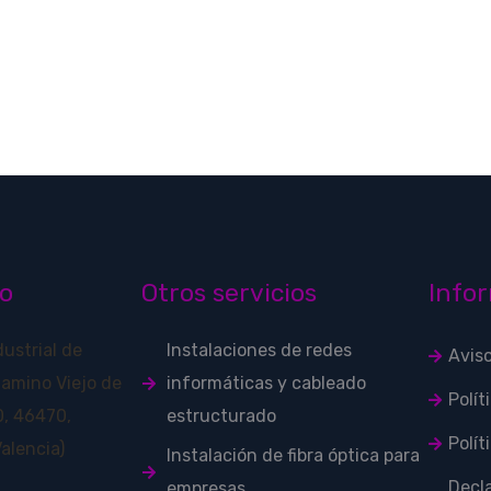
o
Otros servicios
Infor
dustrial de
Instalaciones de redes
Avis
Camino Viejo de
informáticas y cableado
Polít
, 46470,
estructurado
Polít
alencia)
Instalación de fibra óptica para
Decl
empresas