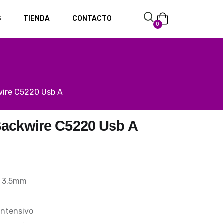
S
TIENDA
CONTACTO
0
wire C5220 Usb A
Backwire C5220 Usb A
k 3.5mm
 intensivo