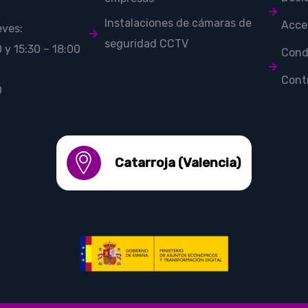
Instalaciones de cámaras de
Acces
eves:
seguridad CCTV
 y 15:30 – 18:00
Cond
Cont
0
Catarroja (Valencia)