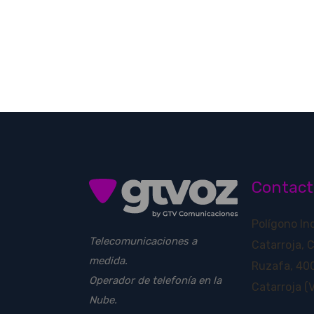
Contact
Polígono In
Telecomunicaciones a
Catarroja, 
medida.
Ruzafa, 400
Operador de telefonía en la
Catarroja (V
Nube.