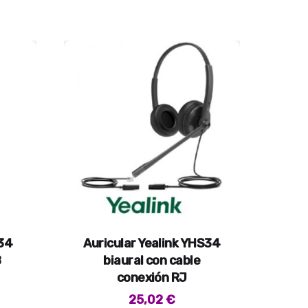
H34
Auricular Yealink YHS34
B
biaural con cable
conexión RJ
25,02
€