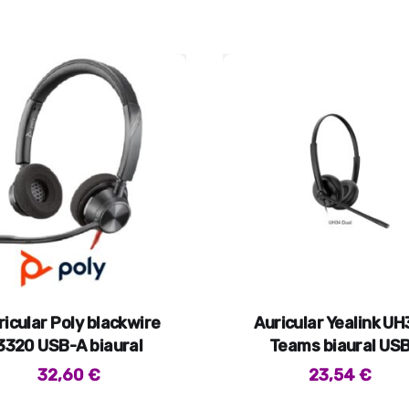
ricular Poly blackwire
Auricular Yealink U
3320 USB-A biaural
Teams biaural US
32,60
€
23,54
€