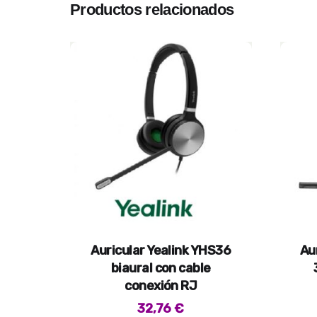
Productos relacionados
Auricular Yealink YHS36
Au
biaural con cable
conexión RJ
32,76
€