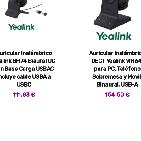
uricular Inalámbrico
Auricular Inalámbri
alink BH74 Biaural UC
DECT Yealink WH64
n Base Carga USBAC
para PC, Teléfono
ncluye cable USBA a
Sobremesa y Movil
USBC
Binaural, USB-A
111,83
€
154,50
€