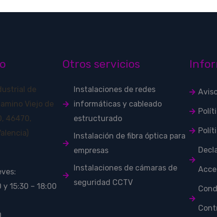
o
Otros servicios
Infor
dustrial de
Instalaciones de redes
Avis
Camino Viejo de
informáticas y cableado
Polít
, 46470,
estructurado
Polít
alencia)
Instalación de fibra óptica para
Decl
empresas
Instalaciones de cámaras de
Acces
eves:
seguridad CCTV
 y 15:30 – 18:00
Cond
Cont
0