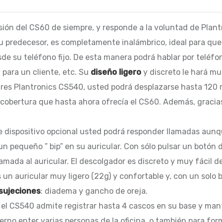
rsión del CS60 de siempre, y responde a la voluntad de Plan
u predecesor, es completamente inalámbrico, ideal para que 
de su teléfono fijo. De esta manera podrá hablar por teléfon
 para un cliente, etc. Su
diseño ligero
y discreto le hará mu
ares Plantronics CS540, usted podrá desplazarse hasta 120
 cobertura que hasta ahora ofrecía el CS60. Además, gracias a 
te dispositivo opcional usted podrá responder llamadas aunq
 pequeño ” bip” en su auricular. Con sólo pulsar un botón de
lamada al auricular. El descolgador es discreto y muy fácil de
s un auricular muy ligero (22g) y confortable y, con un solo
 sujeciones
: diadema y gancho de oreja.
l CS540 admite registrar hasta 4 cascos en su base y mante
erno enter varias personas de la oficina, o también para f