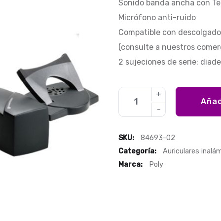
Sonido banda ancha con Te
Micrófono anti-ruido
Compatible con descolgado
(consulte a nuestros comerc
2 sujeciones de serie: dia
Añad
SKU:
84693-02
Categoría:
Auriculares inalám
Marca:
Poly