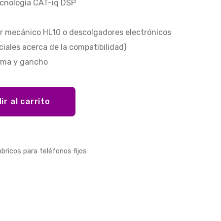
cnología CAT-iq DSP
r mecánico HL10 o descolgadores electrónicos
iales acerca de la compatibilidad)
dema y gancho
ir al carrito
bricos para teléfonos fijos