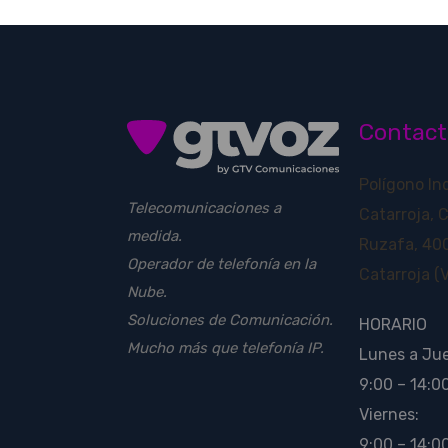
Contact
Polígono In
Telecomunicaciones a
Catarroja, 
medida.
Ruzafa, 400
Operador de telefonía en la
Catarroja (V
Nube.
Soluciones de Comunicación.
HORARIO
Mucho más que telefonía IP.
Lunes a Ju
9:00 – 14:00
Viernes:
9:00 – 14:0