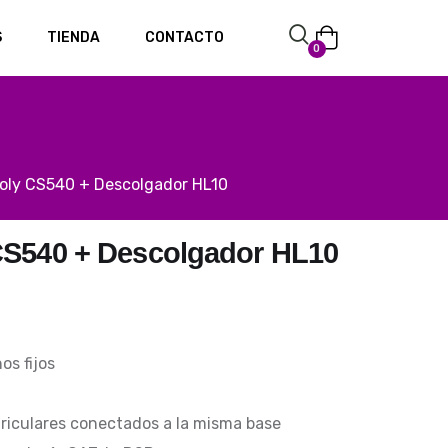
S
TIENDA
CONTACTO
0
Poly CS540 + Descolgador HL10
 CS540 + Descolgador HL10
os fijos
riculares conectados a la misma base