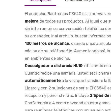
El auricular Plantronics CS540 es la nueva ve
mejora
de todos sus productos. Al igual que s
sin interrumpir su conversación telefónica des
su ordenador, ir al archivo, buscar información
120 metros de alcance
: usando unos auricul
oficina de su teléfono fijo. Aumentando así, la
en ambientes de oficina.
Descolgador a distancia HL10
: utilizando es
Cuando recibe una llamada, usted escuchará un
automáticamente
a la vez que transfiere la l
Ligero y con 2 sujeciones de serie: El CS540 e
recepción y poner el mute. Incluye
2 tipos de
Conferencia a 4 como novedad en esta gama, e
para reuniones telefónicas con un usuario ext