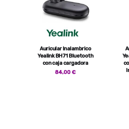
Auricular Inalambrico
A
Yealink BH71 Bluetooth
Ye
con caja cargadora
co
I
84,00
€